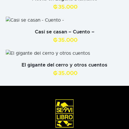
₲
35.000
Casi se casan – Cuento –
₲
35.000
El gigante del cerro y otros cuentos
₲
35.000