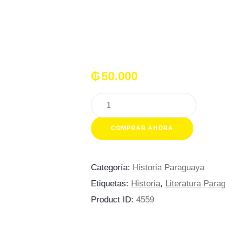
₲
50.000
Anales
del
descubrimiento,
COMPRAR AHORA
poblacion
y
conquista
Categoría:
Historia Paraguaya
del
Etiquetas:
Historia
,
Literatura Para
Rio
Product ID:
4559
de
la