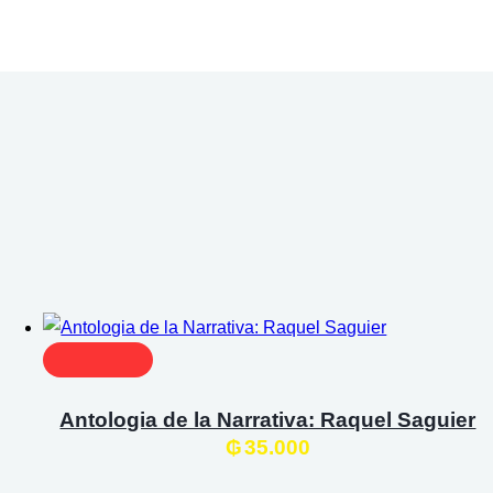
Plata
cantidad
Antologia de la Narrativa: Raquel Saguier
₲
35.000