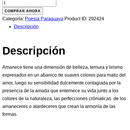
Amanece
-
COMPRAR AHORA
Cien
Categoría:
Poesia Paraguaya
Product ID:
292424
sonetos
Descripción
de
amor
Descripción
cantidad
Amanece tiene una dimensión de belleza, ternura y lirismo
expresados en un abanico de suaves colores para matiz del
amor, luego su sensibilidad dulcemente contagiada por la
presencia de la amada que enternece su vida junto a los
colores de la naturaleza, las perfecciones crómaticas de los
amaneceres o atardeceres que crean la armonía de las
formas.